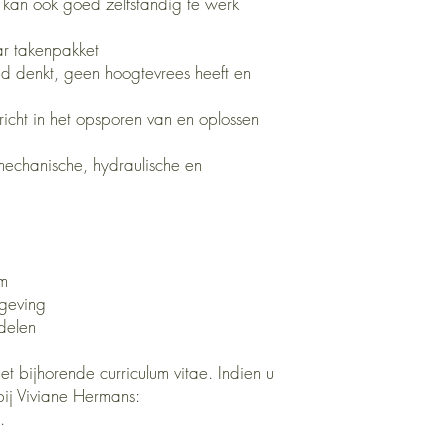
kan ook goed zelfstandig te werk
aar takenpakket
d denkt, geen hoogtevrees heeft en
richt in het opsporen van en oplossen
 mechanische, hydraulische en
em
geving
rdelen
met bijhorende curriculum vitae. Indien u
bij Viviane Hermans:
.