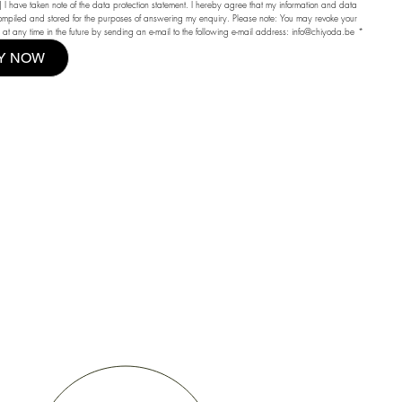
I have taken note of the 
data protection statement
. I hereby agree that my information and data 
mpiled and stored for the purposes of answering my enquiry. Please note: You may revoke your 
 at any time in the future by sending an e-mail to the following e-mail address: 
info@chiyoda.be
*
Y NOW