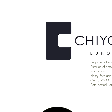
Beginning of e
Duration of em
Job Location:
Henry Fordlaan
Genk, B-3600
Date posted: J