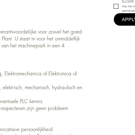
EU-GDPR | 
may be co
permission
APPL
verantwoordelijke voor zowel het goed
Plant. U staat in voor het onmiddellijk
d van het machinepark in een 4
, Elektromechanica of Elektronica of
 elektrisch, mechanisch, hydraulisch en
eventuele PLC kennis
 respecteren zijn geen probleem
nicatieve persoonlijkheid