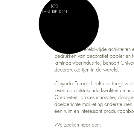
JOB
DESCRIPTION
Dankzij zijn wereldwijde activiteiten 
bedrukken van decoratief papier en f
laminaatvloerindustrie, behoort Chi
decordrukkerijen in de wereld.
Chiyoda Europa heeft een toegewijd 
levert een uitstekende kwaliteit en hee
Creativiteit, proces innovatie, doorg
doelgerichte marketing ondersteunen 
een ruim en interessant produktaanbo
We zoeken naar een: