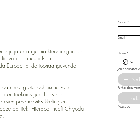
Name
*
Email
*
en zijn jarenlange marktervaring in het
Phone
*
olie voor de meubel- en
yoda Europa tot de toonaangevende
Job application 
Add
team met grote technische kennis,
Further document
ft een toekomstgerichte visie.
add
edreven productontwikkeling en
Message
deze politiek. Hierdoor heeft Chiyoda
d.