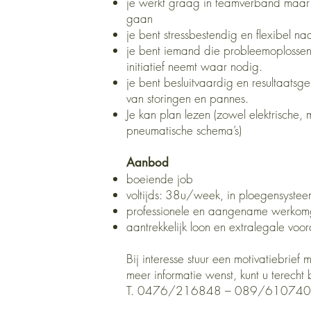
je werkt graag in teamverband maar 
gaan
je bent stressbestendig en flexibel n
je bent iemand die probleemoplossen
initiatief neemt waar nodig.
je bent besluitvaardig en resultaatsge
van storingen en pannes.
Je kan plan lezen (zowel elektrische,
pneumatische schema’s)
Aanbod
boeiende job
voltijds: 38u/week, in ploegensyste
professionele en aangename werkom
aantrekkelijk loon en extralegale voo
Bij interesse stuur een motivatiebrief 
meer informatie wenst, kunt u terecht 
T. 0476/216848 – 089/610740