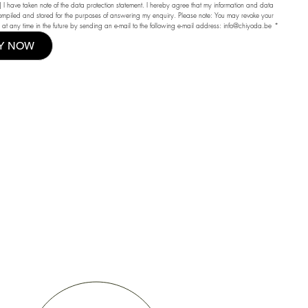
I have taken note of the 
data protection statement
. I hereby agree that my information and data 
mpiled and stored for the purposes of answering my enquiry. Please note: You may revoke your 
 at any time in the future by sending an e-mail to the following e-mail address: 
info@chiyoda.be
*
Y NOW