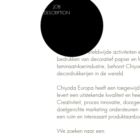
JOB
DESCRIPTION
Dankzij zijn wereldwijde activiteiten 
bedrukken van decoratief papier en f
laminaatvloerindustrie, behoort Chi
decordrukkerijen in de wereld.
Chiyoda Europa heeft een toegewijd 
levert een uitstekende kwaliteit en hee
Creativiteit, proces innovatie, doorg
doelgerichte marketing ondersteunen 
een ruim en interessant produktaanbo
We zoeken naar een: