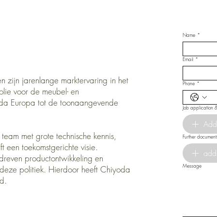
Name
*
Email
*
en zijn jarenlange marktervaring in het
Phone
*
olie voor de meubel- en
yoda Europa tot de toonaangevende
Job application 
Add
team met grote technische kennis,
Further document
ft een toekomstgerichte visie.
add
edreven productontwikkeling en
Message
deze politiek. Hierdoor heeft Chiyoda
d.