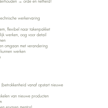
erhouden → orde en netheid!
 technische werkervaring
em, flexibel naar takenpakket
ijk werken, oog voor detail
emen
nnen omgaan met verandering
d kunnen werken
n
en (betrokkenheid vanaf opstart nieuwe
kelen van nieuwe producten
em
en ervaren mentor)