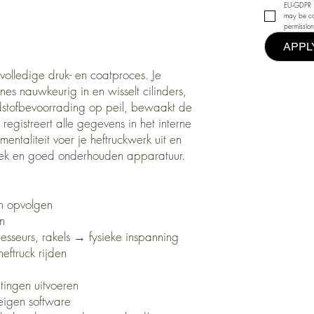
EU-GDPR | 
may be co
permission
APPL
 volledige druk- en coatproces. Je
nes nauwkeurig in en wisselt cilinders,
ndstofbevoorrading op peil, bewaakt de
 registreert alle gegevens in het interne
entaliteit voer je heftruckwerk uit en
plek en goed onderhouden apparatuur.
en opvolgen
n
resseurs, rakels → fysieke inspanning
ftruck rijden
tingen uitvoeren
seigen software