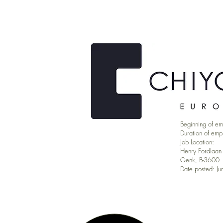
Beginning of e
Duration of em
Job Location:
Henry Fordlaan
Genk, B-3600
Date posted: J