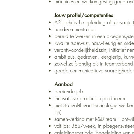
machines en werkomgeving goed ond
Jouw profiel/competenties
A2 technische opleiding of relevante
hands-on mentaliteit
bereid te werken in een ploegensyste
kwaliteitsbewust, nauwkeurig en ordel
verantwoordelijkheidszin, initiatief n
ambitieus, gedreven, leergierig, ku
zowel zelfstandig als in teamverban
goede communicatieve vaardighede
Aanbod
boeiende job
innovatieve producten produceren
met state-of-the-art technologie werk
lijn)
samenwerking met R&D team – ontwik
voltijds: 38u/week, in ploegensyste
opleidingsperiode (begeleiding van e